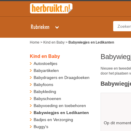
Rubrieken
Home
>
Kind en Baby
>
Babywiegjes en Ledikanten
Babywiegj
Kind en Baby
Autostoeltjes
Nieuwe en tweedeh
Babyartikelen
door het plaatsen v
Babydragers en Draagdoeken
Babywiegje
Babyfoons
Babykleding
Babyschoenen
Babyvoeding en toebehoren
Babywiegjes en Ledikanten
Badjes en Verzorging
Op dit moment 
Buggy's