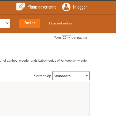
Plaats advertentie
Inloggen
Uitgebreid zoeken
Toon
per pagina
jk het aanbod tweedehands babywiegjes of verkoop uw wiegje
Sorteer op